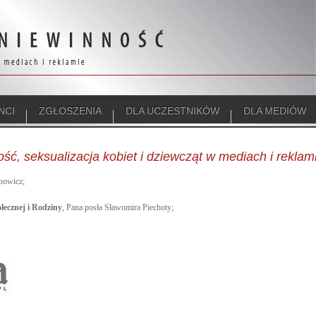
NCI
ZGŁOSZENIA
DLA UCZESTNIKÓW
DLA MEDIÓW
ć, seksualizacja kobiet i dziewcząt w mediach i reklam
ipowicz;
łecznej i Rodziny
, Pana posła Sławomira Piechoty;